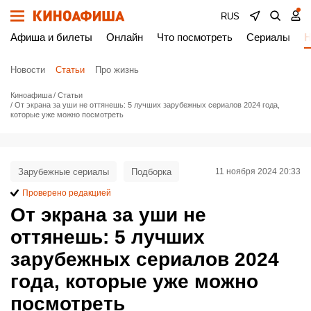
RUS
Афиша и билеты
Онлайн
Что посмотреть
Сериалы
Н
Новости
Статьи
Про жизнь
Киноафиша
Статьи
От экрана за уши не оттянешь: 5 лучших зарубежных сериалов 2024 года,
которые уже можно посмотреть
Зарубежные сериалы
Подборка
11 ноября 2024 20:33
Проверено редакцией
От экрана за уши не
оттянешь: 5 лучших
зарубежных сериалов 2024
года, которые уже можно
посмотреть