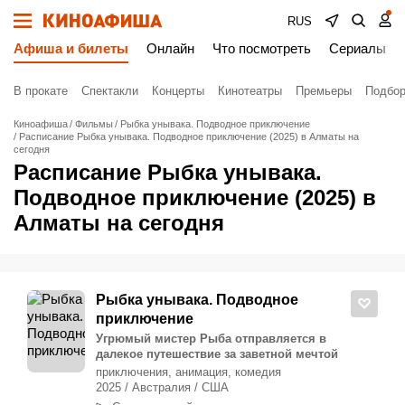
RUS
Афиша и билеты
Онлайн
Что посмотреть
Сериалы
В прокате
Спектакли
Концерты
Кинотеатры
Премьеры
Подбор
Киноафиша
Фильмы
Рыбка унывака. Подводное приключение
Расписание Рыбка унывака. Подводное приключение (2025) в Алматы на
сегодня
Расписание Рыбка унывака.
Подводное приключение (2025) в
Алматы на сегодня
Рыбка унывака. Подводное
приключение
Угрюмый мистер Рыба отправляется в
далекое путешествие за заветной мечтой
приключения, анимация, комедия
2025 / Австралия / США