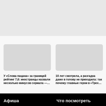
У «Слова пацана» за границей
10 лет смотрела, а разгадка
рейтинг 7,6: иностранцы назвали
даже в голову не приходила: так
несколько минусов сериала —
почему главные герои в «Трех
ругают и актерский состав, и
котах» оранжевые
сюжет
Афиша
Что посмотреть