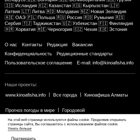
🇮🇸
Исландия
🇰🇿
Казахстан
🇰🇬
Кыргызстан
🇱🇻
Латвия
🇱🇹
Литва
🇲🇩
Молдавия
🇳🇿
Новая Зеландия
🇦🇪
ОАЭ
🇵🇱
Польша
🇷🇺
Россия
🇷🇴
Румыния
🇷🇸
Сербия
🇹🇯
Таджикистан
🇺🇿
Узбекистан
🇫🇮
Финляндия
🇭🇷
Хорватия
🇲🇪
Черногория
🇨🇿
Чехия
🇪🇪
Эстония
О нас
Контакты
Редакция
Вакансии
Конфиденциальность
Редакционные стандарты
Пользовательское соглашение
E-mail: info@kinoafisha.info
Наши проекты:
www.kinoafisha.info
Все города
Киноафиша Алматы
Прогноз погоды в мире
Городовой
На этой веб-странице используются файлы cookie. Продолжив открывать
страницы сайта, Вы соглашаетесь с использованием файлов cookie.
© 2002-2026 Все права и материалы принадлежат «Киноафиша».
.
Узнать больше
Копирование информации только с письменного разрешения
редакции.
Подтвердить