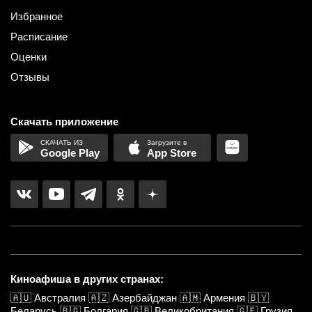
Избранное
Расписание
Оценки
Отзывы
Скачать приложение
Google Play
App Store
Киноафиша в других странах:
🇦🇺
Австралия
🇦🇿
Азербайджан
🇦🇲
Армения
🇧🇾
Беларусь
🇧🇬
Болгария
🇬🇧
Великобритания
🇬🇪
Грузия