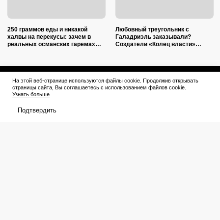
250 граммов еды и никакой
Любовный треугольник с
халвы на перекусы: зачем в
Галадриэль заказывали?
реальных османских гаремах
Создатели «Колец власти»
наложниц морили голодом
снова перевернули канон с ног
на голову
Афиша
Что посмотреть
На этой веб-странице используются файлы cookie. Продолжив открывать
страницы сайта, Вы соглашаетесь с использованием файлов cookie.
Узнать больше
В прокате
Подборки
Подтвердить
Кинотеатры
Премьеры
Премьеры
Рейтинги
Рецензии
Трейлеры
Сериалы
Медиа
График выхода
Новости
Новости
Трейлеры
Рейтинги
Рецензии