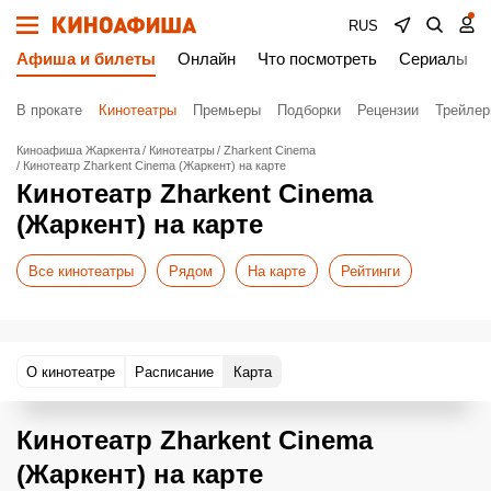
RUS
Афиша и билеты
Онлайн
Что посмотреть
Сериалы
В прокате
Кинотеатры
Премьеры
Подборки
Рецензии
Трейле
Киноафиша Жаркента
Кинотеатры
Zharkent Cinema
Кинотеатр Zharkent Cinema (Жаркент) на карте
Кинотеатр Zharkent Cinema
(Жаркент) на карте
Все кинотеатры
Рядом
На карте
Рейтинги
О кинотеатре
Расписание
Карта
Кинотеатр Zharkent Cinema
(Жаркент) на карте