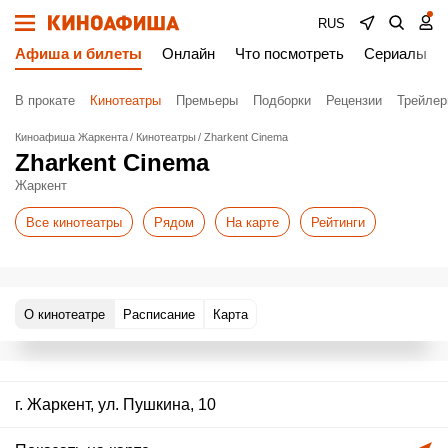
RUS
Афиша и билеты
Онлайн
Что посмотреть
Сериалы
В прокате
Кинотеатры
Премьеры
Подборки
Рецензии
Трейле
Киноафиша Жаркента
Кинотеатры
Zharkent Cinema
Zharkent Cinema
Жаркент
Все кинотеатры
Рядом
На карте
Рейтинги
О кинотеатре
Расписание
Карта
г. Жаркент, ул. Пушкина, 10