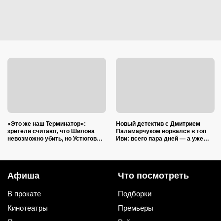
«Это же наш Терминатор»:
Новый детектив с Дмитрием
зрители считают, что Шилова
Паламарчуком ворвался в топ
невозможно убить, но Устюгов
Иви: всего пара дней — а уже
одной фразой объяснил финал
наступает на пятки «Холоду»
«Ментовских войн»
Афиша
Что посмотреть
В прокате
Подборки
Кинотеатры
Премьеры