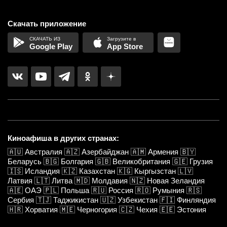
Скачать приложение
Google Play
App Store
Киноафиша в других странах:
🇦🇺
Австралия
🇦🇿
Азербайджан
🇦🇲
Армения
🇧🇾
Беларусь
🇧🇬
Болгария
🇬🇧
Великобритания
🇬🇪
Грузия
🇮🇸
Исландия
🇰🇿
Казахстан
🇰🇬
Кыргызстан
🇱🇻
Латвия
🇱🇹
Литва
🇲🇩
Молдавия
🇳🇿
Новая Зеландия
🇦🇪
ОАЭ
🇵🇱
Польша
🇷🇺
Россия
🇷🇴
Румыния
🇷🇸
Сербия
🇹🇯
Таджикистан
🇺🇿
Узбекистан
🇫🇮
Финляндия
🇭🇷
Хорватия
🇲🇪
Черногория
🇨🇿
Чехия
🇪🇪
Эстония