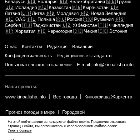
Беларусь
🇧🇬
Болгария
🇬🇧
Великобритания
🇬🇪
Грузия
🇮🇸
Исландия
🇰🇿
Казахстан
🇰🇬
Кыргызстан
🇱🇻
Латвия
🇱🇹
Литва
🇲🇩
Молдавия
🇳🇿
Новая Зеландия
🇦🇪
ОАЭ
🇵🇱
Польша
🇷🇺
Россия
🇷🇴
Румыния
🇷🇸
Сербия
🇹🇯
Таджикистан
🇺🇿
Узбекистан
🇫🇮
Финляндия
🇭🇷
Хорватия
🇲🇪
Черногория
🇨🇿
Чехия
🇪🇪
Эстония
О нас
Контакты
Редакция
Вакансии
Конфиденциальность
Редакционные стандарты
Пользовательское соглашение
E-mail: info@kinoafisha.info
Наши проекты:
www.kinoafisha.info
Все города
Киноафиша Жаркента
Прогноз погоды в мире
Городовой
На этой веб-странице используются файлы cookie. Продолжив открывать
страницы сайта, Вы соглашаетесь с использованием файлов cookie.
© 2002-2026 Все права и материалы принадлежат «Киноафиша».
.
Узнать больше
Копирование информации только с письменного разрешения
редакции.