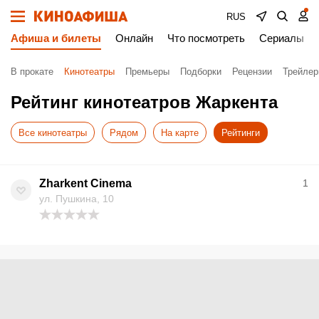
RUS
Афиша и билеты
Онлайн
Что посмотреть
Сериалы
В прокате
Кинотеатры
Премьеры
Подборки
Рецензии
Трейле
Рейтинг кинотеатров Жаркента
Все кинотеатры
Рядом
На карте
Рейтинги
Zharkent Cinema
1
ул. Пушкина, 10