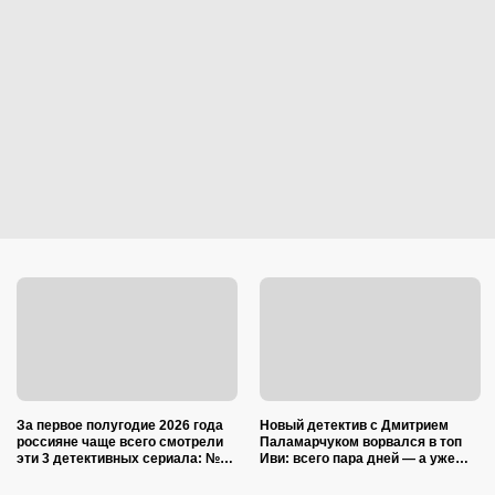
За первое полугодие 2026 года
Новый детектив с Дмитрием
россияне чаще всего смотрели
Паламарчуком ворвался в топ
эти 3 детективных сериала: №2
Иви: всего пара дней — а уже
крутят по ТВ уже 19 лет
наступает на пятки «Холоду»