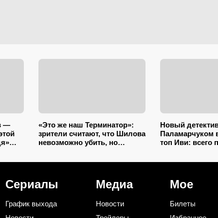
в —
«Это же наш Терминатор»:
Новый детектив
этой
зрители считают, что Шилова
Паламарчуком 
дя»
невозможно убить, но
топ Иви: всего 
в
Устюгов одной фразой
уже наступает н
объяснил финал
«Холоду»
«Ментовских войн»
Сериалы
Медиа
Мое
График выхода
Новости
Билеты
Новости
Трейлеры
Избранное