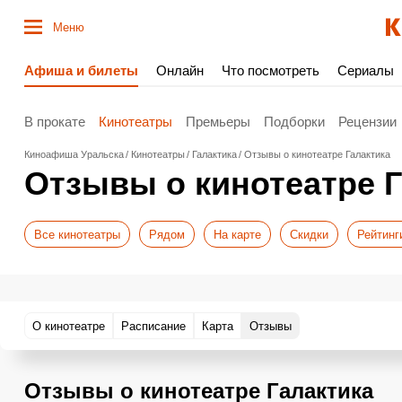
Меню
Афиша и билеты
Онлайн
Что посмотреть
Сериалы
В прокате
Кинотеатры
Премьеры
Подборки
Рецензии
Киноафиша Уральска
Кинотеатры
Галактика
Отзывы о кинотеатре Галактика
Отзывы о кинотеатре Г
Все кинотеатры
Рядом
На карте
Скидки
Рейтинг
О кинотеатре
Расписание
Карта
Отзывы
Отзывы о кинотеатре Галактика