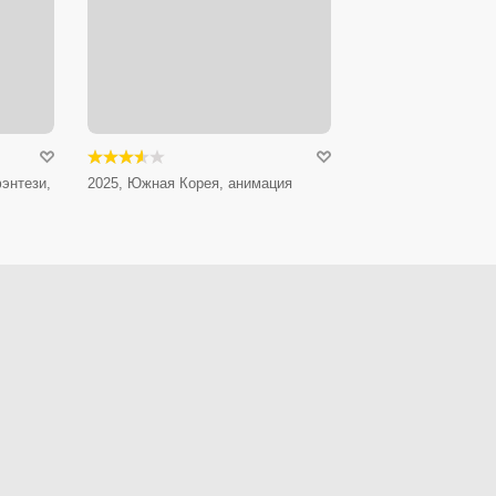
энтези,
2025, Южная Корея, анимация