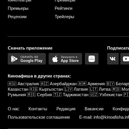
Премьеры
Рейтинги
Рецензии
Трейлеры
Скачать приложение
Подписать
Google Play
App Store
Киноафиша в других странах:
🇦🇺
Австралия
🇦🇿
Азербайджан
🇦🇲
Армения
🇧🇾
Белар
Казахстан
🇰🇬
Кыргызстан
🇱🇻
Латвия
🇱🇹
Литва
🇲🇩
Мо
Румыния
🇷🇸
Сербия
🇹🇯
Таджикистан
🇺🇿
Узбекистан
🇫
О нас
Контакты
Редакция
Вакансии
Конфид
Пользовательское соглашение
E-mail: info@kinoafisha.in