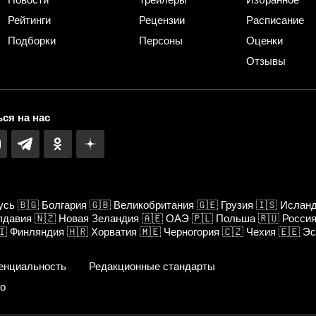
Рейтинги
Рецензии
Расписание
Подборки
Персоны
Оценки
Отзывы
ся на нас
усь
🇧🇬
Болгария
🇬🇧
Великобритания
🇬🇪
Грузия
🇮🇸
Ислан
лдавия
🇳🇿
Новая Зеландия
🇦🇪
ОАЭ
🇵🇱
Польша
🇷🇺
Росси
🇮
Финляндия
🇭🇷
Хорватия
🇲🇪
Черногория
🇨🇿
Чехия
🇪🇪
Эс
енциальность
Редакционные стандарты
fo