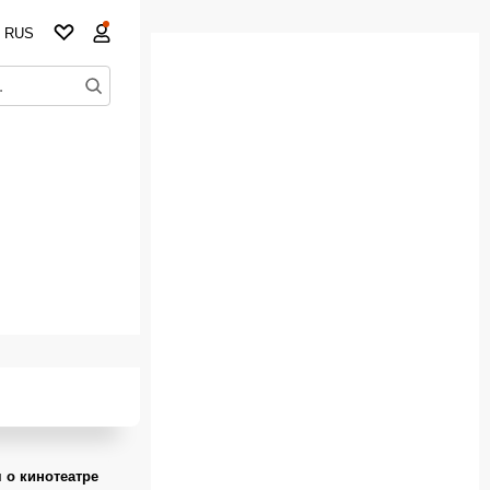
RUS
 о кинотеатре