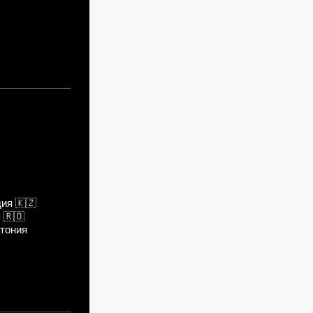
дия
🇰🇿
я
🇷🇴
тония