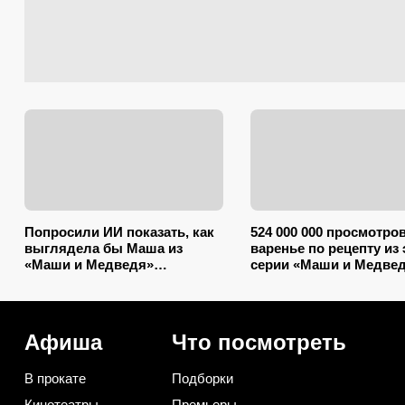
Попросили ИИ показать, как
524 000 000 просмотро
выглядела бы Маша из
варенье по рецепту из 
«Маши и Медведя»
серии «Маши и Медве
взрослой: даже так ее легко
самое время готовить 
узнает каждый ребенок
августе
Афиша
Что посмотреть
В прокате
Подборки
Кинотеатры
Премьеры