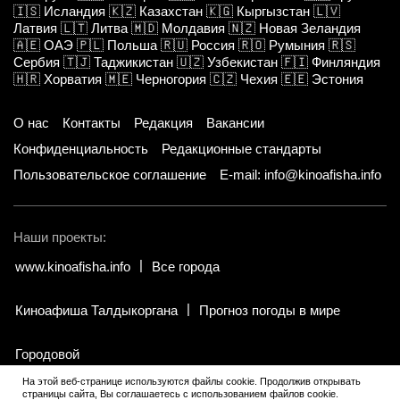
🇮🇸
Исландия
🇰🇿
Казахстан
🇰🇬
Кыргызстан
🇱🇻
Латвия
🇱🇹
Литва
🇲🇩
Молдавия
🇳🇿
Новая Зеландия
🇦🇪
ОАЭ
🇵🇱
Польша
🇷🇺
Россия
🇷🇴
Румыния
🇷🇸
Сербия
🇹🇯
Таджикистан
🇺🇿
Узбекистан
🇫🇮
Финляндия
🇭🇷
Хорватия
🇲🇪
Черногория
🇨🇿
Чехия
🇪🇪
Эстония
О нас
Контакты
Редакция
Вакансии
Конфиденциальность
Редакционные стандарты
Пользовательское соглашение
E-mail: info@kinoafisha.info
Наши проекты:
www.kinoafisha.info
Все города
Киноафиша Талдыкоргана
Прогноз погоды в мире
Городовой
На этой веб-странице используются файлы cookie. Продолжив открывать
страницы сайта, Вы соглашаетесь с использованием файлов cookie.
© 2002-2026 Все права и материалы принадлежат «Киноафиша».
.