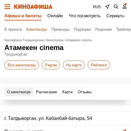
RUS
Афиша и билеты
Онлайн
Что посмотреть
Сериалы
В прокате
Кинотеатры
Премьеры
Подборки
Рецензии
Трейле
Киноафиша Талдыкоргана
Кинотеатры
Атамекен cinema
Атамекен cinema
Талдыкорган
Все кинотеатры
Рядом
На карте
Рейтинги
О кинотеатре
Расписание
Карта
Отзывы
г. Талдыкорган, ул. Кабанбай-батыра, 54