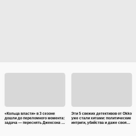
«Кольца власти» в 3 сезоне
Эти 5 свежих детективов от Okko
дошли до переломного момента:
уже стали хитами: политические
задача — переснять Джексона и
интриги, убийства и даже своя
не облажаться
версия «Графа Монте-Кристо»