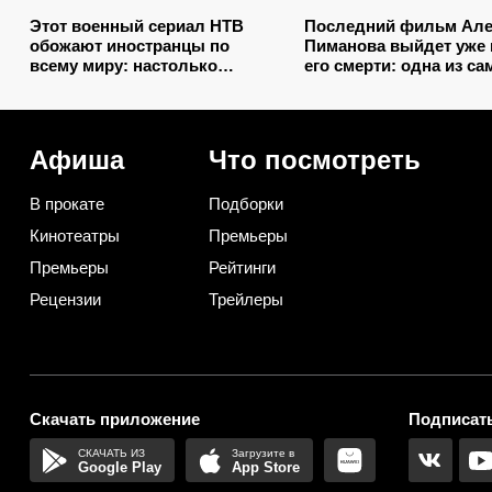
Этот военный сериал НТВ
Последний фильм Але
обожают иностранцы по
Пиманова выйдет уже 
всему миру: настолько
его смерти: одна из с
хорош, что его даже
ожидаемых новинок о
купил Netflix
2026 года
Афиша
Что посмотреть
В прокате
Подборки
Кинотеатры
Премьеры
Премьеры
Рейтинги
Рецензии
Трейлеры
Скачать приложение
Подписать
Google Play
App Store