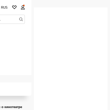
RUS
 о кинотеатре