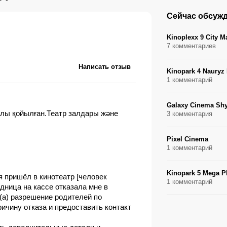
Сейчас обсуж
Kinoplexx 9 City Ma
7 комментариев
Написать отзыв
Kinopark 4 Nauryz
1 комментарий
Galaxy Cinema Sh
йлы қойылған.Театр залдары және
3 комментария
Pixel Cinema
1 комментарий
Kinopark 5 Mega P
 я пришёл в кинотеатр [человек
1 комментарий
дница на кассе отказала мне в
(а) разрешение родителей по
ичину отказа и предоставить контакт