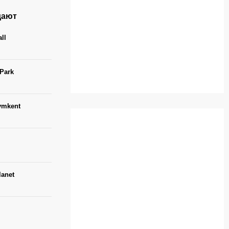
дают
ll
 Park
ymkent
lanet