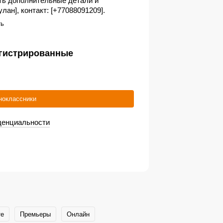
ить дополнительные детали и
лан], контакт: [+77088091209].
ть
егистрированные
ноклассники
денциальности
те
Премьеры
Онлайн