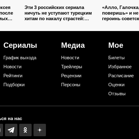
ксея
Эти 3 российских сериала
«Алло, Галочка,
после
ничуть не уступают турецким
поверишь» и не
амых
хитам по накалу страстей:
героинь советск
сени
даже лучше «Великолепного
телефоном в рук
века»
Сериалы
Медиа
Мое
График выхода
Новости
Билеты
Новости
Трейлеры
Избранное
Рейтинги
Рецензии
Расписание
Подборки
Персоны
Оценки
Отзывы
ся на нас