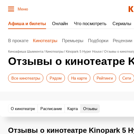
Меню
Афиша и билеты
Онлайн
Что посмотреть
Сериалы
В прокате
Кинотеатры
Премьеры
Подборки
Рецензии
Киноафиша Шымкента
Кинотеатры
Kinopark 5 Hyper House
Отзывы о кинотеатр
Отзывы о кинотеатре K
Все кинотеатры
Рядом
На карте
Рейтинги
Сети
О кинотеатре
Расписание
Карта
Отзывы
Отзывы о кинотеатре Kinopark 5 H