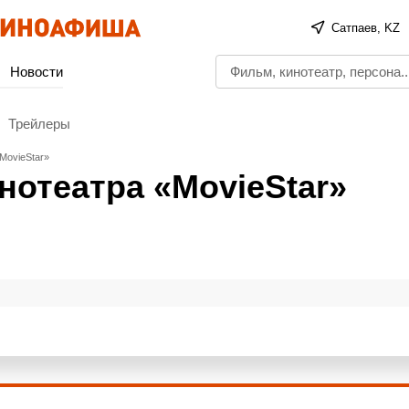
Сатпаев, KZ
Новости
Трейлеры
MovieStar»
нотеатра «MovieStar»