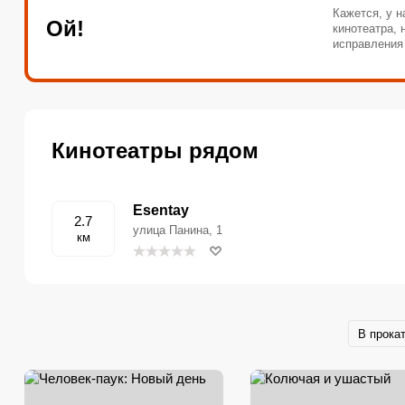
Кажется, у н
Ой!
кинотеатра,
исправления
Кинотеатры рядом
Esentay
2.7
улица Панина, 1
км
В прока