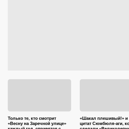
Только те, кто смотрит
«Шакал плешивый!» и 
«Весну на Заречной улице»
цитат Сюмбюля-аги, к
каждый год, справятся с
сделали «Великолепн