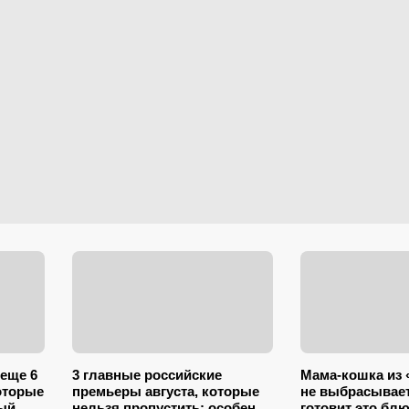
еще 6
3 главные российские
Мама-кошка из 
оторые
премьеры августа, которые
не выбрасывает
ый
нельзя пропустить: особенно
готовит это блю