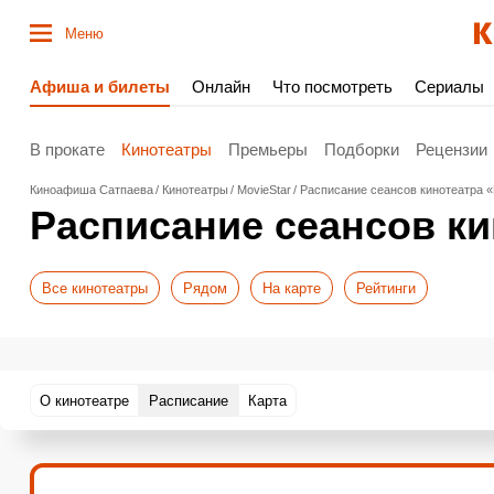
Меню
Афиша и билеты
Онлайн
Что посмотреть
Сериалы
В прокате
Кинотеатры
Премьеры
Подборки
Рецензии
Киноафиша Сатпаева
Кинотеатры
MovieStar
Расписание сеансов кинотеатра «
Расписание сеансов ки
Все кинотеатры
Рядом
На карте
Рейтинги
О кинотеатре
Расписание
Карта