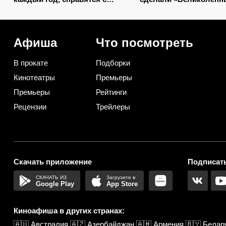
тестом: 5 вопросов для
век» еще лучше: уже 
знатоков советской классики
в народ
Афиша
Что посмотреть
В прокате
Подборки
Кинотеатры
Премьеры
Премьеры
Рейтинги
Рецензии
Трейлеры
Скачать приложение
Подписать
Google Play
App Store
Киноафиша в других странах:
🇦🇺
Австралия
🇦🇿
Азербайджан
🇦🇲
Армения
🇧🇾
Белар