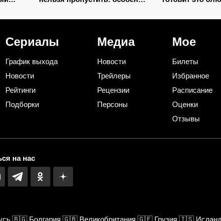
вошли
жду сериал от сценариста
сметают со сто
«Трассы» и «Лихих»
моментально
Сериалы
Медиа
Мое
График выхода
Новости
Билеты
Новости
Трейлеры
Избранное
Рейтинги
Рецензии
Расписание
Подборки
Персоны
Оценки
Отзывы
ся на нас
усь
🇧🇬
Болгария
🇬🇧
Великобритания
🇬🇪
Грузия
🇮🇸
Ислан