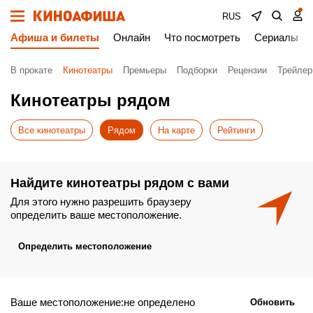
RUS
Афиша и билеты
Онлайн
Что посмотреть
Сериалы
В прокате
Кинотеатры
Премьеры
Подборки
Рецензии
Трейле
Кинотеатры рядом
Все кинотеатры
Рядом
На карте
Рейтинги
Найдите кинотеатры рядом с вами
Для этого нужно разрешить браузеру
определить ваше местоположение.
Определить местоположение
Ваше местоположение:не определено
Обновить