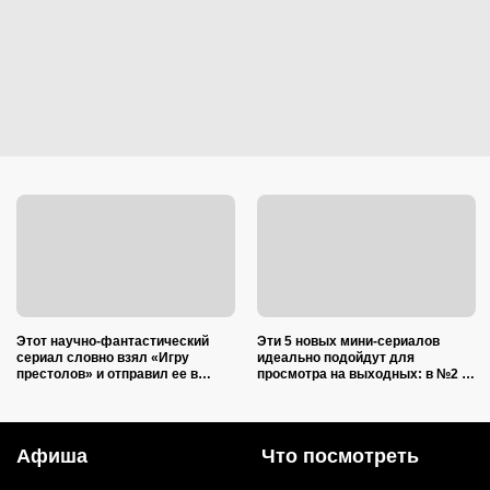
Этот научно-фантастический
Эти 5 новых мини-сериалов
сериал словно взял «Игру
идеально подойдут для
престолов» и отправил ее в
просмотра на выходных: в №2 —
космос: 6 сезонов — и каждый
звезда нашумевшего
идеален
«Оленёнка»
Афиша
Что посмотреть