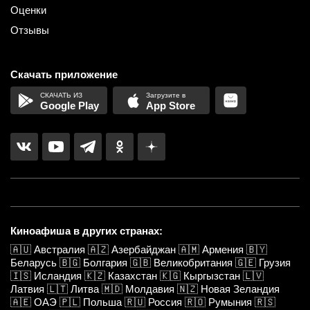
Оценки
Отзывы
Скачать приложение
Google Play
App Store
Киноафиша в других странах:
🇦🇺
Австралия
🇦🇿
Азербайджан
🇦🇲
Армения
🇧🇾
Беларусь
🇧🇬
Болгария
🇬🇧
Великобритания
🇬🇪
Грузия
🇮🇸
Исландия
🇰🇿
Казахстан
🇰🇬
Кыргызстан
🇱🇻
Латвия
🇱🇹
Литва
🇲🇩
Молдавия
🇳🇿
Новая Зеландия
🇦🇪
ОАЭ
🇵🇱
Польша
🇷🇺
Россия
🇷🇴
Румыния
🇷🇸