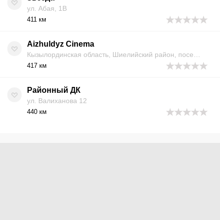
ул. Абая, 1В
411 км
Aizhuldyz Cinema
Кызылординская область, Шиелийский район, поселок Шиели, ТЦ «Береке» 1, 3 этаж, ул. Абылайхан 2 ·
417 км
Районный ДК
ул. Валиханова 12
440 км