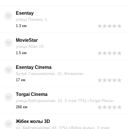
Esentay
улица Панина, 1
1.3 км
MovieStar
улица Абая 19
1.5 км
Esentay Cinema
бульв. Гарышкерлер, 15, Жезказган
17 км
Torgai Cinema
улица Байтурсынова, 15, 3 этаж ТРЦ «Torgai Plaza»
266 км
Жібек жолы 3D
ул. Байтурсынова, 49, ТРЦ «Жібек жолы», 3 этаж