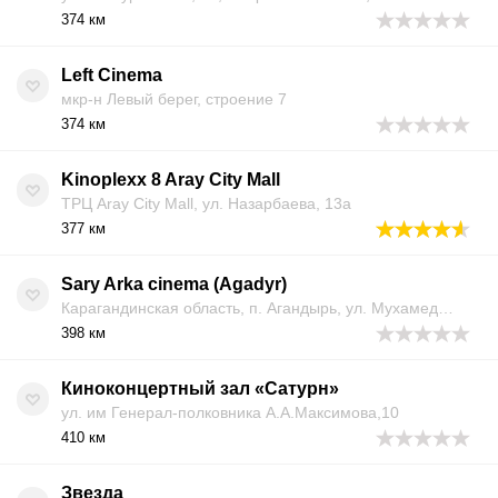
374 км
Left Cinema
мкр-н Левый берег, строение 7
374 км
Kinoplexx 8 Aray City Mall
ТРЦ Aray City Mall, ул. Назарбаева, 13а
377 км
Sary Arka cinema (Agadyr)
Карагандинская область, п. Агандырь, ул. Мухамедии Туякова, 10
398 км
Киноконцертный зал «Сатурн»
ул. им Генерал-полковника А.А.Максимова,10
410 км
Звезда