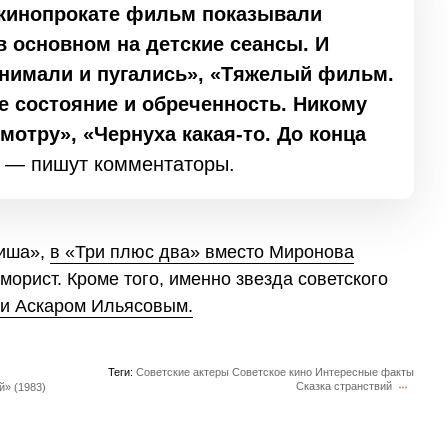
 кинопрокате фильм показывали
в основном на детские сеансы. И
нимали и пугались», «Тяжелый фильм.
е состояние и обреченность. Никому
мотру», «Чернуха какая-то. До конца
— пишут комментаторы.
фиша»,
в «Три плюс два» вместо Миронова
орист. Кроме того, именно звезда советского
и Аскаром Ильясовым.
Теги:
Советские актеры
Советское кино
Интересные факты
Сказка странствий
й» (1983)