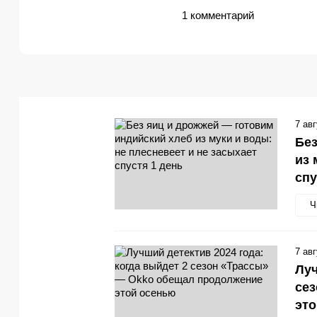
1 комментарий
7 ав
Без
из 
спу
Ч
7 ав
Луч
се
эт