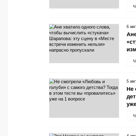
Ч
6 ав
Ане
«ст
изм
Ч
5 ав
Не 
дет
уже
Ч
4 ав