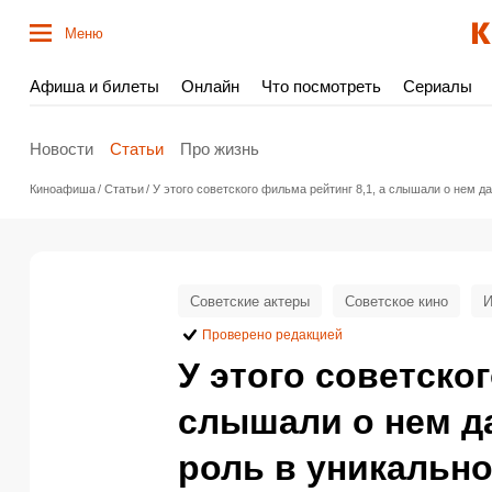
Меню
Афиша и билеты
Онлайн
Что посмотреть
Сериалы
Новости
Статьи
Про жизнь
Киноафиша
Статьи
У этого советского фильма рейтинг 8,1, а слышали о нем д
Советские актеры
Советское кино
И
Проверено редакцией
У этого советског
слышали о нем да
роль в уникально