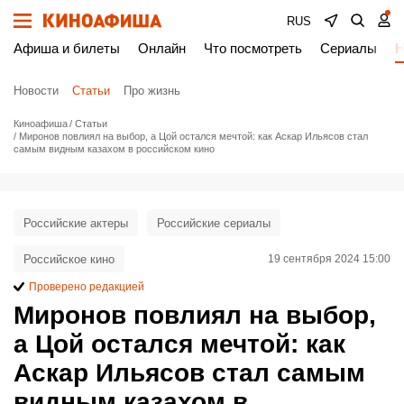
RUS
Афиша и билеты
Онлайн
Что посмотреть
Сериалы
Н
Новости
Статьи
Про жизнь
Киноафиша
Статьи
Миронов повлиял на выбор, а Цой остался мечтой: как Аскар Ильясов стал
самым видным казахом в российском кино
Российские актеры
Российские сериалы
Российское кино
19 сентября 2024 15:00
Проверено редакцией
Миронов повлиял на выбор,
а Цой остался мечтой: как
Аскар Ильясов стал самым
видным казахом в