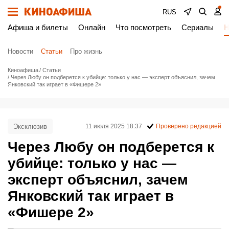
RUS
Афиша и билеты
Онлайн
Что посмотреть
Сериалы
Н
Новости
Статьи
Про жизнь
Киноафиша
Статьи
Через Любу он подберется к убийце: только у нас — эксперт объяснил, зачем
Янковский так играет в «Фишере 2»
Эксклюзив
11 июля 2025 18:37
Проверено редакцией
Через Любу он подберется к
убийце: только у нас —
эксперт объяснил, зачем
Янковский так играет в
«Фишере 2»