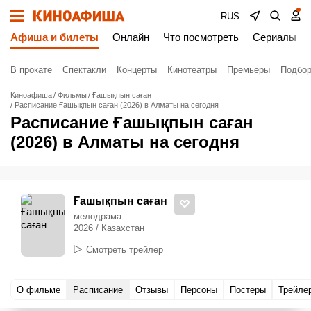
RUS
Афиша и билеты
Онлайн
Что посмотреть
Сериалы
В прокате
Спектакли
Концерты
Кинотеатры
Премьеры
Подбор
Киноафиша
Фильмы
Ғашықпын саған
Расписание Ғашықпын саған (2026) в Алматы на сегодня
Расписание Ғашықпын саған
(2026) в Алматы на сегодня
Ғашықпын саған
мелодрама
2026 / Казахстан
Смотреть трейлер
О фильме
Расписание
Отзывы
Персоны
Постеры
Трейле