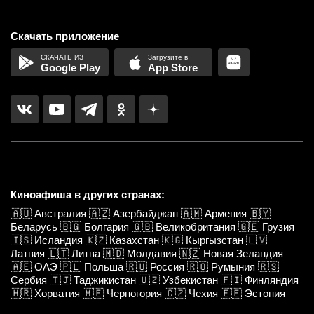
Скачать приложение
Google Play
App Store
Киноафиша в других странах:
🇦🇺
Австралия
🇦🇿
Азербайджан
🇦🇲
Армения
🇧🇾
Беларусь
🇧🇬
Болгария
🇬🇧
Великобритания
🇬🇪
Грузия
🇮🇸
Исландия
🇰🇿
Казахстан
🇰🇬
Кыргызстан
🇱🇻
Латвия
🇱🇹
Литва
🇲🇩
Молдавия
🇳🇿
Новая Зеландия
🇦🇪
ОАЭ
🇵🇱
Польша
🇷🇺
Россия
🇷🇴
Румыния
🇷🇸
Сербия
🇹🇯
Таджикистан
🇺🇿
Узбекистан
🇫🇮
Финляндия
🇭🇷
Хорватия
🇲🇪
Черногория
🇨🇿
Чехия
🇪🇪
Эстония