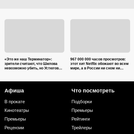
«Это же наш Терминатор»:
967 000 000 часов просмотров:
зрители считают, что Шилова
этот хит Netflix обожают во всем
невозможно убить, но Устюгов
мире, а в России ни сном ни
одной фразой объяснил финал
духом
«Ментовских войн»
Афиша
Что посмотреть
В прокате
Подборки
Кинотеатры
Премьеры
Премьеры
Рейтинги
Рецензии
Трейлеры