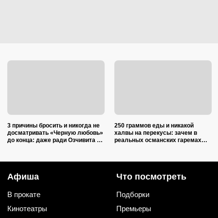
3 причины бросить и никогда не
250 граммов еды и никакой
досматривать «Черную любовь»
халвы на перекусы: зачем в
до конца: даже ради Озчивита не
реальных османских гаремах
старайтесь
наложниц морили голодом
Афиша
Что посмотреть
В прокате
Подборки
Кинотеатры
Премьеры