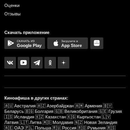
Оценки
Отзывы
Скачать приложение
Google Play
App Store
Киноафиша в других странах:
🇦🇺
Австралия
🇦🇿
Азербайджан
🇦🇲
Армения
🇧🇾
Беларусь
🇧🇬
Болгария
🇬🇧
Великобритания
🇬🇪
Грузия
🇮🇸
Исландия
🇰🇿
Казахстан
🇰🇬
Кыргызстан
🇱🇻
Латвия
🇱🇹
Литва
🇲🇩
Молдавия
🇳🇿
Новая Зеландия
🇦🇪
ОАЭ
🇵🇱
Польша
🇷🇺
Россия
🇷🇴
Румыния
🇷🇸