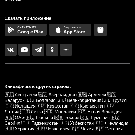
Скачать приложение
Google Play
App Store
Киноафиша в других странах:
🇦🇺
Австралия
🇦🇿
Азербайджан
🇦🇲
Армения
🇧🇾
Беларусь
🇧🇬
Болгария
🇬🇧
Великобритания
🇬🇪
Грузия
🇮🇸
Исландия
🇰🇿
Казахстан
🇰🇬
Кыргызстан
🇱🇻
Латвия
🇱🇹
Литва
🇲🇩
Молдавия
🇳🇿
Новая Зеландия
🇦🇪
ОАЭ
🇵🇱
Польша
🇷🇺
Россия
🇷🇴
Румыния
🇷🇸
Сербия
🇹🇯
Таджикистан
🇺🇿
Узбекистан
🇫🇮
Финляндия
🇭🇷
Хорватия
🇲🇪
Черногория
🇨🇿
Чехия
🇪🇪
Эстония