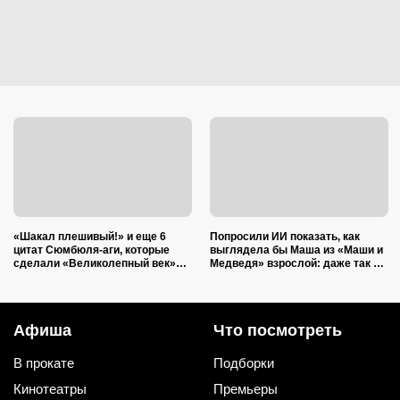
«Шакал плешивый!» и еще 6
Попросили ИИ показать, как
цитат Сюмбюля-аги, которые
выглядела бы Маша из «Маши и
сделали «Великолепный век»
Медведя» взрослой: даже так ее
еще лучше: уже вошли в народ
легко узнает каждый ребенок
Афиша
Что посмотреть
В прокате
Подборки
Кинотеатры
Премьеры