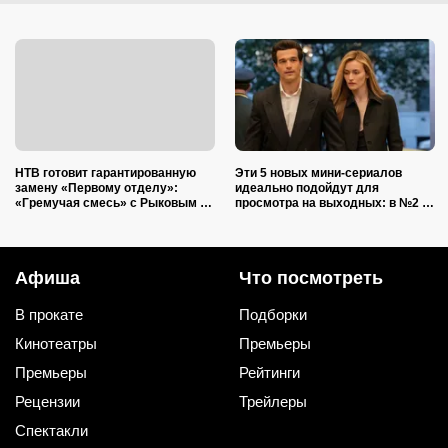
НТВ готовит гарантированную
Эти 5 новых мини-сериалов
замену «Первому отделу»:
идеально подойдут для
«Гремучая смесь» с Рыковым и
просмотра на выходных: в №2 —
Плотниковым обязана стать
звезда нашумевшего
мощным хитом
«Оленёнка»
Афиша
Что посмотреть
В прокате
Подборки
Кинотеатры
Премьеры
Премьеры
Рейтинги
Рецензии
Трейлеры
Спектакли