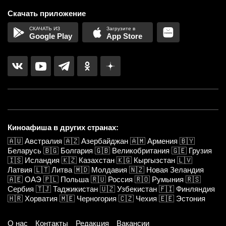
Скачать приложение
Google Play
App Store
Киноафиша в других странах:
🇦🇺
Австралия
🇦🇿
Азербайджан
🇦🇲
Армения
🇧🇾
Беларусь
🇧🇬
Болгария
🇬🇧
Великобритания
🇬🇪
Грузия
🇮🇸
Исландия
🇰🇿
Казахстан
🇰🇬
Кыргызстан
🇱🇻
Латвия
🇱🇹
Литва
🇲🇩
Молдавия
🇳🇿
Новая Зеландия
🇦🇪
ОАЭ
🇵🇱
Польша
🇷🇺
Россия
🇷🇴
Румыния
🇷🇸
Сербия
🇹🇯
Таджикистан
🇺🇿
Узбекистан
🇫🇮
Финляндия
🇭🇷
Хорватия
🇲🇪
Черногория
🇨🇿
Чехия
🇪🇪
Эстония
О нас
Контакты
Редакция
Вакансии