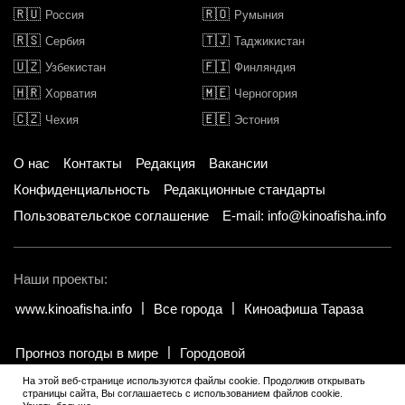
🇷🇺
🇷🇴
Россия
Румыния
🇷🇸
🇹🇯
Сербия
Таджикистан
🇺🇿
🇫🇮
Узбекистан
Финляндия
🇭🇷
🇲🇪
Хорватия
Черногория
🇨🇿
🇪🇪
Чехия
Эстония
О нас
Контакты
Редакция
Вакансии
Конфиденциальность
Редакционные стандарты
Пользовательское соглашение
E-mail: info@kinoafisha.info
Наши проекты:
www.kinoafisha.info
Все города
Киноафиша Тараза
Прогноз погоды в мире
Городовой
На этой веб-странице используются файлы cookie. Продолжив открывать
страницы сайта, Вы соглашаетесь с использованием файлов cookie.
© 2002-2026 Все права и материалы принадлежат «Киноафиша».
.