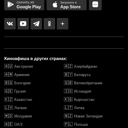
Google Play
App Store
Киноафиша в других странах:
🇦🇺
🇦🇿
Австралия
Азербайджан
🇦🇲
🇧🇾
Армения
Беларусь
🇧🇬
🇬🇧
Болгария
Великобритания
🇬🇪
🇮🇸
Грузия
Исландия
🇰🇿
🇰🇬
Казахстан
Кыргызстан
🇱🇻
🇱🇹
Латвия
Литва
🇲🇩
🇳🇿
Молдавия
Новая Зеландия
🇦🇪
🇵🇱
ОАЭ
Польша