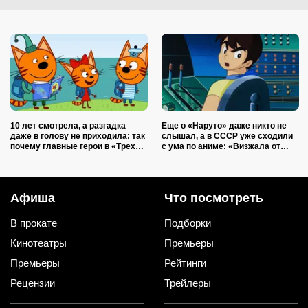
10 лет смотрела, а разгадка
Еще о «Наруто» даже никто не
даже в голову не приходила: так
слышал, а в СССР уже сходили
почему главные герои в «Трех
с ума по аниме: «Визжала от
котах» оранжевые
страха, но не отводила глаз»
Афиша
Что посмотреть
В прокате
Подборки
Кинотеатры
Премьеры
Премьеры
Рейтинги
Рецензии
Трейлеры