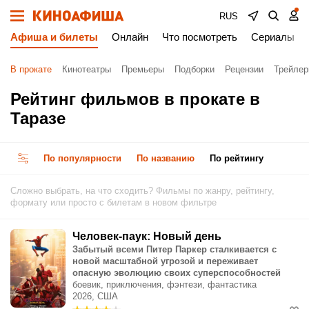
RUS
Афиша и билеты
Онлайн
Что посмотреть
Сериалы
В прокате
Кинотеатры
Премьеры
Подборки
Рецензии
Трейле
Рейтинг фильмов в прокате в
Таразе
По популярности
По названию
По рейтингу
Сложно выбрать, на что сходить? Фильмы по жанру, рейтингу,
формату или просто с билетам в новом фильтре
Человек-паук: Новый день
Забытый всеми Питер Паркер сталкивается с
новой масштабной угрозой и переживает
опасную эволюцию своих суперспособностей
боевик, приключения, фэнтези, фантастика
2026, США