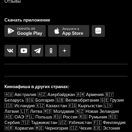
Отзывы
Скачать приложение
Google Play
App Store
Киноафиша в других странах:
🇦🇺
Австралия
🇦🇿
Азербайджан
🇦🇲
Армения
🇧🇾
Беларусь
🇧🇬
Болгария
🇬🇧
Великобритания
🇬🇪
Грузия
🇮🇸
Исландия
🇰🇿
Казахстан
🇰🇬
Кыргызстан
🇱🇻
Латвия
🇱🇹
Литва
🇲🇩
Молдавия
🇳🇿
Новая Зеландия
🇦🇪
ОАЭ
🇵🇱
Польша
🇷🇺
Россия
🇷🇴
Румыния
🇷🇸
Сербия
🇹🇯
Таджикистан
🇺🇿
Узбекистан
🇫🇮
Финляндия
🇭🇷
Хорватия
🇲🇪
Черногория
🇨🇿
Чехия
🇪🇪
Эстония