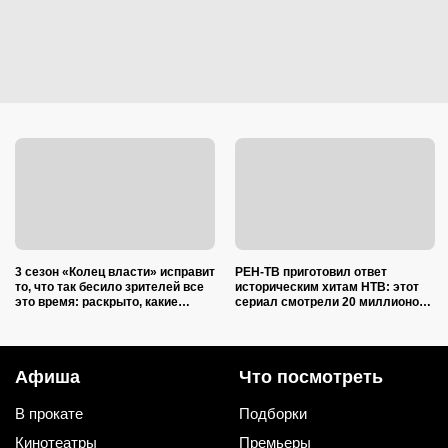
3 сезон «Колец власти» исправит
РЕН-ТВ приготовил ответ
то, что так бесило зрителей все
историческим хитам НТВ: этот
это время: раскрыто, какие
сериал смотрели 20 миллионов
герои, наконец, исчезнут
зрителей — а теперь выходит
приквел
Афиша
Что посмотреть
В прокате
Подборки
Кинотеатры
Премьеры