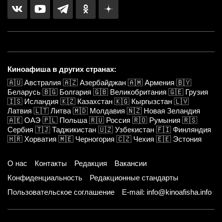
Киноафиша в других странах:
🇦🇺
Австралия
🇦🇿
Азербайджан
🇦🇲
Армения
🇧🇾
Беларусь
🇧🇬
Болгария
🇬🇧
Великобритания
🇬🇪
Грузия
🇮🇸
Исландия
🇰🇿
Казахстан
🇰🇬
Кыргызстан
🇱🇻
Латвия
🇱🇹
Литва
🇲🇩
Молдавия
🇳🇿
Новая Зеландия
🇦🇪
ОАЭ
🇵🇱
Польша
🇷🇺
Россия
🇷🇴
Румыния
🇷🇸
Сербия
🇹🇯
Таджикистан
🇺🇿
Узбекистан
🇫🇮
Финляндия
🇭🇷
Хорватия
🇲🇪
Черногория
🇨🇿
Чехия
🇪🇪
Эстония
О нас
Контакты
Редакция
Вакансии
Конфиденциальность
Редакционные стандарты
Пользовательское соглашение
E-mail: info@kinoafisha.info