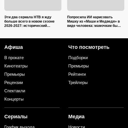
Эти два сериала НТВ я жду
Попросила ИИ нарисовать
больше всего в новом сезоне
Мишку из «Маши и Медведя» в
2026-2027: исторический
виде человека: мамочкам бы
детектив и криминальная драма
точно понравился
в духе «Слова пацана»
Афиша
Что посмотреть
В прокате
Подборки
Кинотеатры
Премьеры
Премьеры
Рейтинги
Рецензии
Трейлеры
Спектакли
Концерты
Сериалы
Медиа
График выхода
Новости