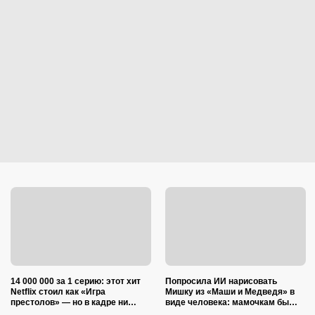
14 000 000 за 1 серию: этот хит
Попросила ИИ нарисовать
Netflix стоил как «Игра
Мишку из «Маши и Медведя» в
престолов» — но в кадре ни
виде человека: мамочкам бы
одного дракона
точно понравился