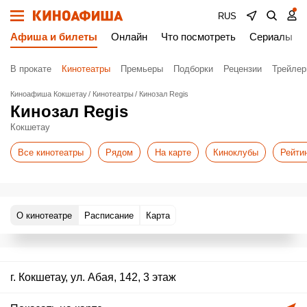
RUS
Афиша и билеты
Онлайн
Что посмотреть
Сериалы
В прокате
Кинотеатры
Премьеры
Подборки
Рецензии
Трейле
Киноафиша Кокшетау
Кинотеатры
Кинозал Regis
Кинозал Regis
Кокшетау
Все кинотеатры
Рядом
На карте
Киноклубы
Рейти
О кинотеатре
Расписание
Карта
г. Кокшетау, ул. Абая, 142, 3 этаж