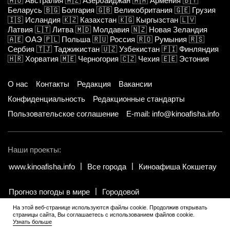
🇦🇺
Австралия
🇦🇿
Азербайджан
🇦🇲
Армения
🇧🇾
Беларусь
🇧🇬
Болгария
🇬🇧
Великобритания
🇬🇪
Грузия
🇮🇸
Исландия
🇰🇿
Казахстан
🇰🇬
Кыргызстан
🇱🇻
Латвия
🇱🇹
Литва
🇲🇩
Молдавия
🇳🇿
Новая Зеландия
🇦🇪
ОАЭ
🇵🇱
Польша
🇷🇺
Россия
🇷🇴
Румыния
🇷🇸
Сербия
🇹🇯
Таджикистан
🇺🇿
Узбекистан
🇫🇮
Финляндия
🇭🇷
Хорватия
🇲🇪
Черногория
🇨🇿
Чехия
🇪🇪
Эстония
О нас
Контакты
Редакция
Вакансии
Конфиденциальность
Редакционные стандарты
Пользовательское соглашение
E-mail: info@kinoafisha.info
Наши проекты:
www.kinoafisha.info
Все города
Киноафиша Кокшетау
Прогноз погоды в мире
Городовой
На этой веб-странице используются файлы cookie. Продолжив открывать
страницы сайта, Вы соглашаетесь с использованием файлов cookie.
© 2002-2026 Все права и материалы принадлежат «Киноафиша».
.
Узнать больше
Копирование информации только с письменного разрешения