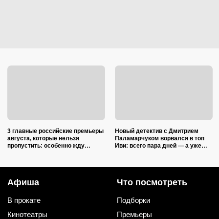
3 главные российские премьеры
Новый детектив с Дмитрием
августа, которые нельзя
Паламарчуком ворвался в топ
пропустить: особенно жду
Иви: всего пара дней — а уже
сериал от сценариста «Трассы»
наступает на пятки «Холоду»
и «Лихих»
Афиша
Что посмотреть
В прокате
Подборки
Кинотеатры
Премьеры