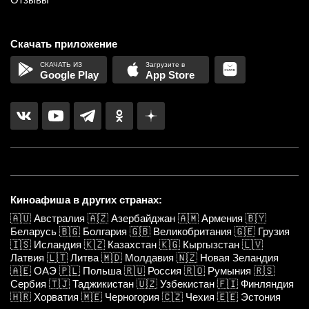
Скачать приложение
Google Play
App Store
Киноафиша в других странах:
🇦🇺
Австралия
🇦🇿
Азербайджан
🇦🇲
Армения
🇧🇾
Беларусь
🇧🇬
Болгария
🇬🇧
Великобритания
🇬🇪
Грузия
🇮🇸
Исландия
🇰🇿
Казахстан
🇰🇬
Кыргызстан
🇱🇻
Латвия
🇱🇹
Литва
🇲🇩
Молдавия
🇳🇿
Новая Зеландия
🇦🇪
ОАЭ
🇵🇱
Польша
🇷🇺
Россия
🇷🇴
Румыния
🇷🇸
Сербия
🇹🇯
Таджикистан
🇺🇿
Узбекистан
🇫🇮
Финляндия
🇭🇷
Хорватия
🇲🇪
Черногория
🇨🇿
Чехия
🇪🇪
Эстония