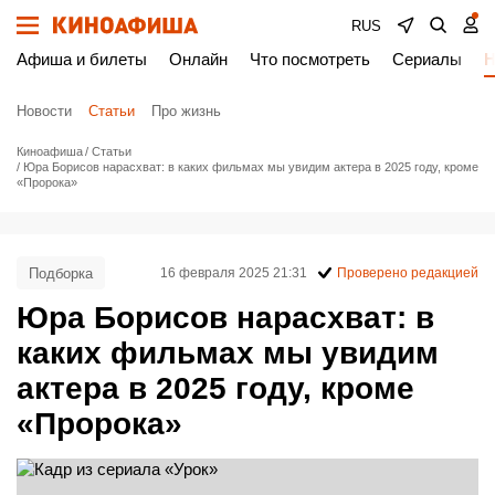
RUS
Афиша и билеты
Онлайн
Что посмотреть
Сериалы
Н
Новости
Статьи
Про жизнь
Киноафиша
Статьи
Юра Борисов нарасхват: в каких фильмах мы увидим актера в 2025 году, кроме
«Пророка»
Подборка
16 февраля 2025 21:31
Проверено редакцией
Юра Борисов нарасхват: в
каких фильмах мы увидим
актера в 2025 году, кроме
«Пророка»