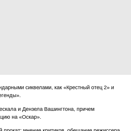
ндарными сиквелами, как «Крестный отец 2» и
егенды».
ескала и Дензела Вашингтона, причем
цию на «Оскар».