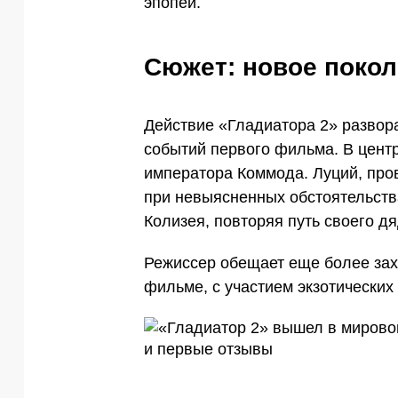
эпопеи.
Сюжет: новое покол
Действие «Гладиатора 2» развора
событий первого фильма. В цент
императора Коммода. Луций, про
при невыясненных обстоятельства
Колизея, повторяя путь своего дя
Режиссер обещает еще более за
фильме, с участием экзотически