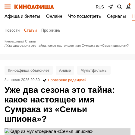
RUS
Афиша и билеты
Онлайн
Что посмотреть
Сериалы
Н
Новости
Статьи
Про жизнь
Киноафиша
Статьи
Уже два сезона это тайна: какое настоящее имя Сумрака из «Семьи шпиона»?
Киноафиша объясняет
Аниме
Мультфильмы
8 апреля 2025 20:30
Проверено редакцией
Уже два сезона это тайна:
какое настоящее имя
Сумрака из «Семьи
шпиона»?