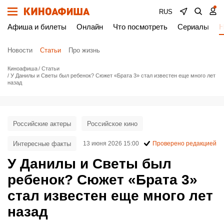
RUS
Афиша и билеты
Онлайн
Что посмотреть
Сериалы
Н
Новости
Статьи
Про жизнь
Киноафиша
Статьи
У Данилы и Светы был ребенок? Сюжет «Брата 3» стал известен еще много лет
назад
Российские актеры
Российское кино
Интересные факты
13 июня 2026 15:00
Проверено редакцией
У Данилы и Светы был
ребенок? Сюжет «Брата 3»
стал известен еще много лет
назад