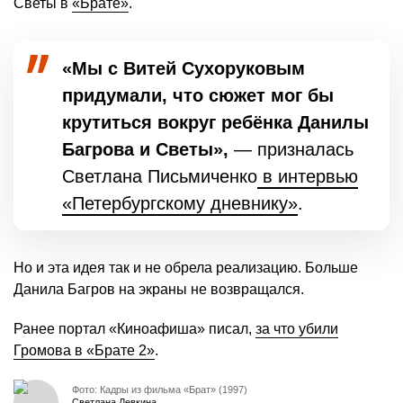
Светы в
«Брате»
.
«Мы с Витей Сухоруковым
придумали, что сюжет мог бы
крутиться вокруг ребёнка Данилы
Багрова и Светы»,
— призналась
Светлана Письмиченко
в интервью
«Петербургскому дневнику»
.
Но и эта идея так и не обрела реализацию. Больше
Данила Багров на экраны не возвращался.
Ранее портал «Киноафиша» писал,
за что убили
Громова в «Брате 2»
.
Фото: Кадры из фильма «Брат» (1997)
Светлана Левкина