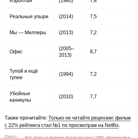
Аэроплан
(1980)
7,4
Реальные упыри
(2014)
7,5
Мы — Миллеры
(2013)
7,2
(2005–
Офис
8,7
2013)
Тупой и ещё
(1994)
7,2
тупее
Убойные
(2010)
7,7
каникулы
Также прочитайте:
Только не читайте рецензии: фильм
с 22% рейтинга стал №1 по просмотрам на Netflix
.
Фото: Кадры из фильмов «Голый пистолет» (1988), «Мальчишник в