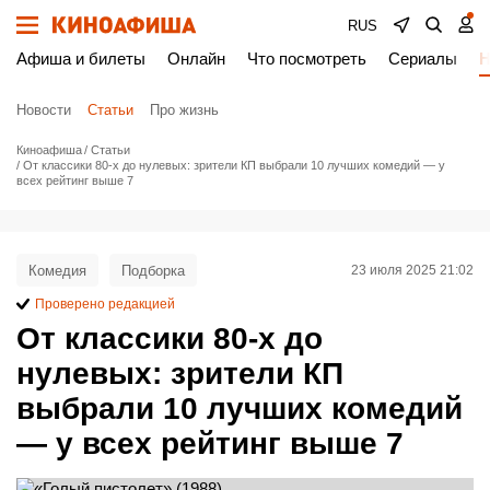
RUS
Афиша и билеты
Онлайн
Что посмотреть
Сериалы
Н
Новости
Статьи
Про жизнь
Киноафиша
Статьи
От классики 80‑х до нулевых: зрители КП выбрали 10 лучших комедий — у
всех рейтинг выше 7
Комедия
Подборка
23 июля 2025 21:02
Проверено редакцией
От классики 80‑х до
нулевых: зрители КП
выбрали 10 лучших комедий
— у всех рейтинг выше 7