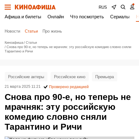
RUS
Афиша и билеты
Онлайн
Что посмотреть
Сериалы
Н
Новости
Статьи
Про жизнь
Киноафиша
Статьи
Снова про 90-е, но теперь не мрачняк: эту российскую комедию словно сняли
Тарантино и Ричи
Российские актеры
Российское кино
Премьера
21 марта 2025 11:21
Проверено редакцией
Снова про 90-е, но теперь не
мрачняк: эту российскую
комедию словно сняли
Тарантино и Ричи