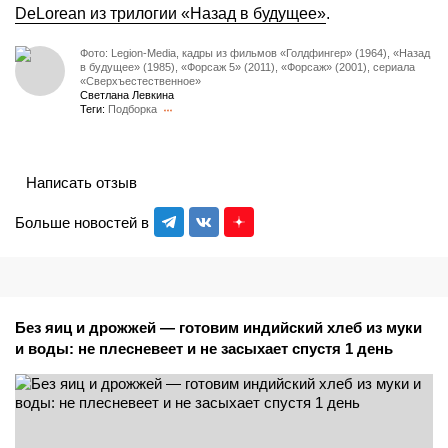
DeLorean из трилогии «Назад в будущее»
.
Фото: Legion-Media, кадры из фильмов «Голдфингер» (1964), «Назад
в будущее» (1985), «Форсаж 5» (2011), «Форсаж» (2001), сериала
«Сверхъестественное»
Светлана Левкина
Теги:
Подборка
Написать отзыв
Больше новостей в
Без яиц и дрожжей — готовим индийский хлеб из муки
и воды: не плесневеет и не засыхает спустя 1 день