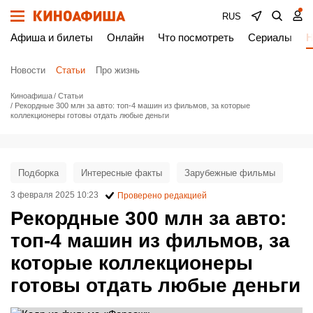
RUS
Афиша и билеты
Онлайн
Что посмотреть
Сериалы
Н
Новости
Статьи
Про жизнь
Киноафиша
Статьи
Рекордные 300 млн за авто: топ-4 машин из фильмов, за которые
коллекционеры готовы отдать любые деньги
Подборка
Интересные факты
Зарубежные фильмы
3 февраля 2025 10:23
Проверено редакцией
Рекордные 300 млн за авто:
топ-4 машин из фильмов, за
которые коллекционеры
готовы отдать любые деньги