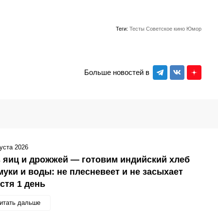
Теги:
Тесты
Советское кино
Юмор
Больше новостей в
густа 2026
 яиц и дрожжей — готовим индийский хлеб
муки и воды: не плесневеет и не засыхает
стя 1 день
итать дальше