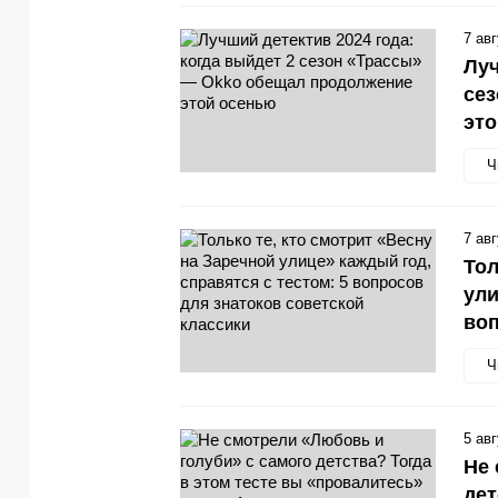
7 ав
Луч
се
эт
Ч
7 ав
Тол
ули
воп
Ч
5 ав
Не 
дет