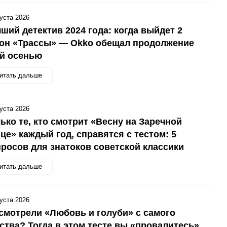
густа 2026
ший детектив 2024 года: когда выйдет 2
зон «Трассы» — Okko обещал продолжение
ой осенью
итать дальше
густа 2026
ько те, кто смотрит «Весну на Заречной
це» каждый год, справятся с тестом: 5
росов для знатоков советской классики
итать дальше
густа 2026
смотрели «Любовь и голуби» с самого
ства? Тогда в этом тесте вы «провалитесь»