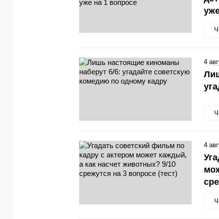
уже
Ч
4 ав
Лиш
уга
Ч
4 ав
Уга
мож
сре
Ч