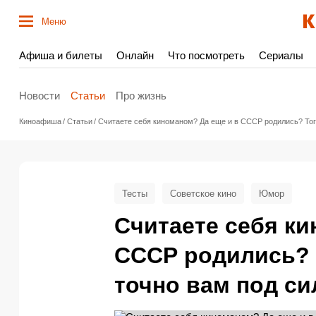
Меню
Афиша и билеты
Онлайн
Что посмотреть
Сериалы
Новости
Статьи
Про жизнь
Киноафиша
Статьи
Считаете себя киноманом? Да еще и в СССР родились? Тогд
Тесты
Советское кино
Юмор
Считаете себя ки
СССР родились? 
точно вам под си