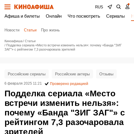
RUS
Афиша и билеты
Онлайн
Что посмотреть
Сериалы
Н
Новости
Статьи
Про жизнь
Киноафиша
Статьи
Подделка сериала «Место встречи изменить нельзя»: почему «Банда "ЗИГ
ЗАГ"» с рейтингом 7,3 разочаровала зрителей
Российские сериалы
Российские актеры
Отзывы
6 февраля 2025 11:21
Проверено редакцией
Подделка сериала «Место
встречи изменить нельзя»:
почему «Банда "ЗИГ ЗАГ"» с
рейтингом 7,3 разочаровала
зрителей