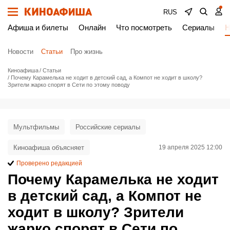
RUS
Афиша и билеты
Онлайн
Что посмотреть
Сериалы
Н
Новости
Статьи
Про жизнь
Киноафиша
Статьи
Почему Карамелька не ходит в детский сад, а Компот не ходит в школу?
Зрители жарко спорят в Сети по этому поводу
Мультфильмы
Российские сериалы
Киноафиша объясняет
19 апреля 2025 12:00
Проверено редакцией
Почему Карамелька не ходит
в детский сад, а Компот не
ходит в школу? Зрители
жарко спорят в Сети по