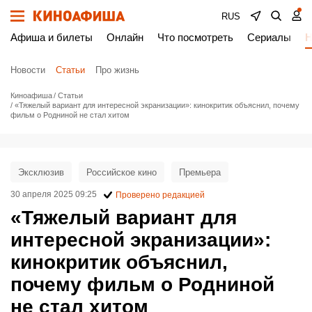
RUS
Афиша и билеты
Онлайн
Что посмотреть
Сериалы
Н
Новости
Статьи
Про жизнь
Киноафиша
Статьи
«Тяжелый вариант для интересной экранизации»: кинокритик объяснил, почему
фильм о Родниной не стал хитом
Эксклюзив
Российское кино
Премьера
30 апреля 2025 09:25
Проверено редакцией
«Тяжелый вариант для
интересной экранизации»:
кинокритик объяснил,
почему фильм о Родниной
не стал хитом