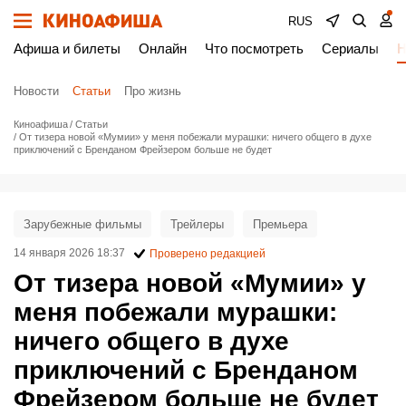
RUS
Афиша и билеты
Онлайн
Что посмотреть
Сериалы
Н
Новости
Статьи
Про жизнь
Киноафиша
Статьи
От тизера новой «Мумии» у меня побежали мурашки: ничего общего в духе
приключений с Бренданом Фрейзером больше не будет
Зарубежные фильмы
Трейлеры
Премьера
14 января 2026 18:37
Проверено редакцией
От тизера новой «Мумии» у
меня побежали мурашки:
ничего общего в духе
приключений с Бренданом
Фрейзером больше не будет