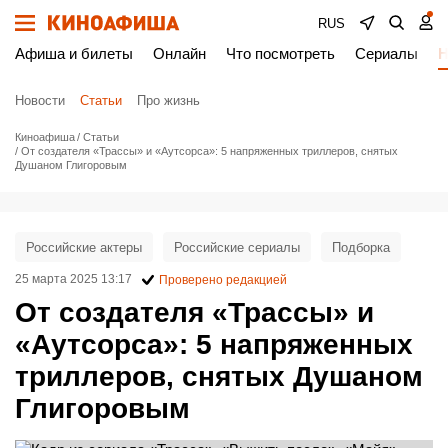
RUS
Афиша и билеты
Онлайн
Что посмотреть
Сериалы
Н
Новости
Статьи
Про жизнь
Киноафиша
Статьи
От создателя «Трассы» и «Аутсорса»: 5 напряженных триллеров, снятых
Душаном Глигоровым
Российские актеры
Российские сериалы
Подборка
25 марта 2025 13:17
Проверено редакцией
От создателя «Трассы» и
«Аутсорса»: 5 напряженных
триллеров, снятых Душаном
Глигоровым