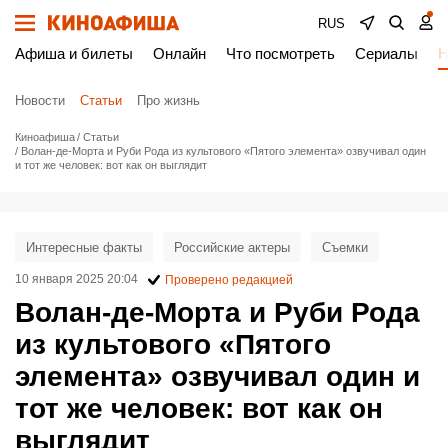
RUS
Афиша и билеты
Онлайн
Что посмотреть
Сериалы
Н
Новости
Статьи
Про жизнь
Киноафиша
Статьи
Волан-де-Морта и Руби Рода из культового «Пятого элемента» озвучивал один
и тот же человек: вот как он выглядит
Интересные факты
Российские актеры
Съемки
10 января 2025 20:04
Проверено редакцией
Волан-де-Морта и Руби Рода
из культового «Пятого
элемента» озвучивал один и
тот же человек: вот как он
выглядит