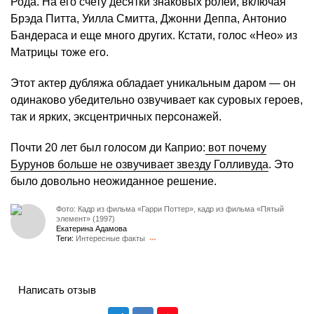
Рода. На его счету десятки знаковых ролей, включая
Брэда Питта, Уилла Смитта, Джонни Деппа, Антонио
Бандераса и еще много других. Кстати, голос «Нео» из
Матрицы тоже его.
Этот актер дубляжа обладает уникальным даром — он
одинаково убедительно озвучивает как суровых героев,
так и ярких, эксцентричных персонажей.
Почти 20 лет был голосом ди Каприо:
вот почему
Бурунов больше не озвучивает звезду Голливуда
. Это
было довольно неожиданное решение.
Фото: Кадр из фильма «Гарри Поттер», кадр из фильма «Пятый
элемент» (1997)
Екатерина Адамова
Теги:
Интересные факты
Написать отзыв