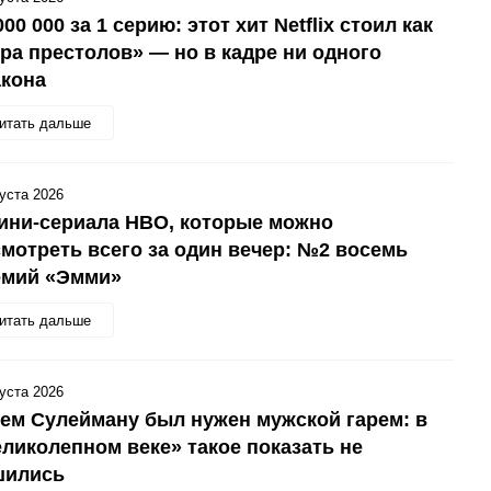
000 000 за 1 серию: этот хит Netflix стоил как
ра престолов» — но в кадре ни одного
акона
итать дальше
густа 2026
ини-сериала HBO, которые можно
мотреть всего за один вечер: №2 восемь
емий «Эмми»
итать дальше
густа 2026
ем Сулейману был нужен мужской гарем: в
ликолепном веке» такое показать не
шились