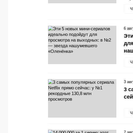
Ч
6 ав
Эти
для
на
Ч
3 ав
3 с
сей
Ч
7 ав