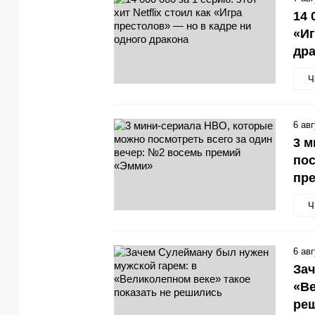
14 
«Иг
др
Ч
6 ав
3 м
пос
пр
Ч
6 ав
Зач
«Ве
ре