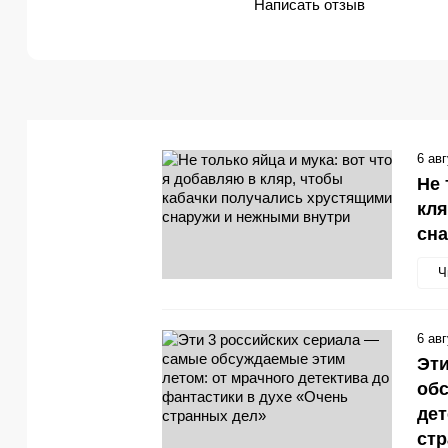
Написать отзыв
6 ав
Не 
кля
сн
Ч
6 ав
Эти
обс
дет
стр