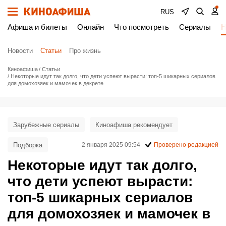
RUS
Афиша и билеты
Онлайн
Что посмотреть
Сериалы
Н
Новости
Статьи
Про жизнь
Киноафиша
Статьи
Некоторые идут так долго, что дети успеют вырасти: топ-5 шикарных сериалов
для домохозяек и мамочек в декрете
Зарубежные сериалы
Киноафиша рекомендует
Подборка
2 января 2025 09:54
Проверено редакцией
Некоторые идут так долго,
что дети успеют вырасти:
топ-5 шикарных сериалов
для домохозяек и мамочек в