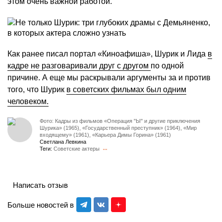
этом очень важной работой.
Как ранее писал портал «Киноафиша», Шурик и Лида
в
кадре не разговаривали друг с другом
по одной
причине. А еще мы раскрывали аргументы за и против
того, что Шурик
в советских фильмах был одним
человеком.
Фото: Кадры из фильмов «Операция "Ы" и другие приключения
Шурика» (1965), «Государственный преступник» (1964), «Мир
входящему» (1961), «Карьера Димы Горина» (1961)
Светлана Левкина
Теги:
Советские актеры
Написать отзыв
Больше новостей в