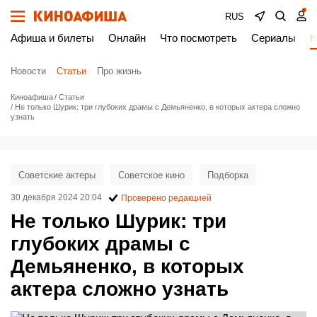
RUS
Афиша и билеты
Онлайн
Что посмотреть
Сериалы
Н
Новости
Статьи
Про жизнь
Киноафиша
Статьи
Не только Шурик: три глубоких драмы с Демьяненко, в которых актера сложно
узнать
Советские актеры
Советское кино
Подборка
30 декабря 2024 20:04
Проверено редакцией
Не только Шурик: три
глубоких драмы с
Демьяненко, в которых
актера сложно узнать