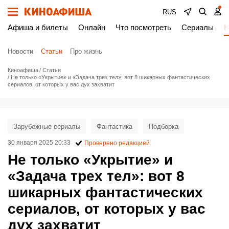
RUS
Афиша и билеты
Онлайн
Что посмотреть
Сериалы
Н
Новости
Статьи
Про жизнь
Киноафиша
Статьи
Не только «Укрытие» и «Задача трех тел»: вот 8 шикарных фантастических
сериалов, от которых у вас дух захватит
Зарубежные сериалы
Фантастика
Подборка
30 января 2025 20:33
Проверено редакцией
Не только «Укрытие» и
«Задача трех тел»: вот 8
шикарных фантастических
сериалов, от которых у вас
дух захватит