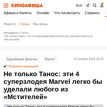
RUS
Афиша и билеты
Онлайн
Что посмотреть
Сериалы
Н
Новости
Статьи
Про жизнь
Киноафиша
Статьи
Не только Танос: эти 4 суперзлодея Marvel легко бы уделали любого из
«Мстителей»
Зарубежные фильмы
Marvel
25 ноября 2024 10:23
Проверено редакцией
Не только Танос: эти 4
суперзлодея Marvel легко бы
уделали любого из
«Мстителей»