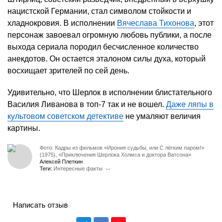
нацистской Германии, стал символом стойкости и
хладнокровия. В исполнении
Вячеслава Тихонова
, этот
персонаж завоевал огромную любовь публики, а после
выхода сериала породил бесчисленное количество
анекдотов. Он остается эталоном силы духа, который
восхищает зрителей по сей день.
Удивительно, что Шерлок в исполнении блистательного
Василия Ливанова в топ-7 так и не вошел.
Даже ляпы в
культовом советском детективе
не умаляют величия
картины.
Фото: Кадры из фильмов «Ирония судьбы, или С лёгким паром!»
(1975), «Приключения Шерлока Холмса и доктора Ватсона»
Алексей Плеткин
Теги:
Интересные факты
Написать отзыв