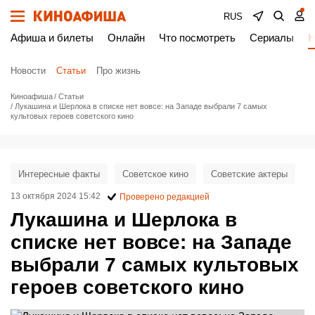
RUS
Афиша и билеты
Онлайн
Что посмотреть
Сериалы
Н
Новости
Статьи
Про жизнь
Киноафиша
Статьи
Лукашина и Шерлока в списке нет вовсе: на Западе выбрали 7 самых
культовых героев советского кино
Интересные факты
Советское кино
Советские актеры
13 октября 2024 15:42
Проверено редакцией
Лукашина и Шерлока в
списке нет вовсе: на Западе
выбрали 7 самых культовых
героев советского кино