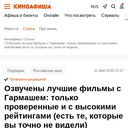
RUS
Афиша и билеты
Онлайн
Что посмотреть
Сериалы
Н
Новости
Статьи
Про жизнь
Киноафиша
Статьи
Озвучены лучшие фильмы с Гармашем: только проверенные и с высокими
рейтингами (есть те, которые вы точно не видели)
Подборка
Российское кино
11 мая 2025 13:17
Проверено редакцией
Озвучены лучшие фильмы с
Гармашем: только
проверенные и с высокими
рейтингами (есть те, которые
вы точно не видели)