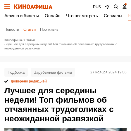
RUS
Афиша и билеты
Онлайн
Что посмотреть
Сериалы
Н
Новости
Статьи
Про жизнь
Киноафиша
Статьи
Лучшее для середины недели! Топ фильмов об отчаянных трудоголиках с
неожиданной развязкой
Подборка
Зарубежные фильмы
27 ноября 2024 19:06
Проверено редакцией
Лучшее для середины
недели! Топ фильмов об
отчаянных трудоголиках с
неожиданной развязкой