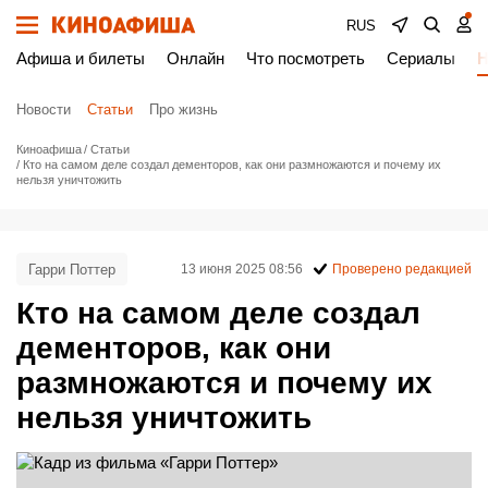
RUS
Афиша и билеты
Онлайн
Что посмотреть
Сериалы
Н
Новости
Статьи
Про жизнь
Киноафиша
Статьи
Кто на самом деле создал дементоров, как они размножаются и почему их
нельзя уничтожить
Гарри Поттер
13 июня 2025 08:56
Проверено редакцией
Кто на самом деле создал
дементоров, как они
размножаются и почему их
нельзя уничтожить