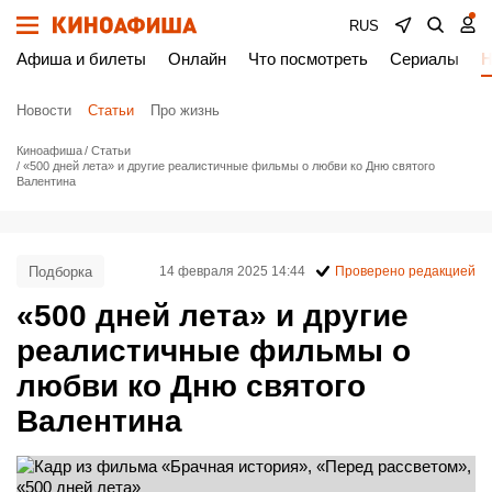
RUS
Афиша и билеты
Онлайн
Что посмотреть
Сериалы
Н
Новости
Статьи
Про жизнь
Киноафиша
Статьи
«500 дней лета» и другие реалистичные фильмы о любви ко Дню святого
Валентина
Подборка
14 февраля 2025 14:44
Проверено редакцией
«500 дней лета» и другие
реалистичные фильмы о
любви ко Дню святого
Валентина