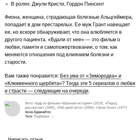
В ролях: Джули Кристи, Гордон Пинсент
Фиона, женщина, страдающая болезнью Альцгеймера,
попадает в дом престарелых. Ее муж Грант навещает
ее, но вскоре обнаруживает, что она влюбляется в
другого пациента. «Вдали от нее» — это фильм о
любви, памяти и самопожертвовании, о том, как
меняются отношения под влиянием болезни и
старости.
Вам также понравится:
Без ума от «Зимородка» и
«Клюквенного щербета»? Тогда эти 5 сериалов о любви
и страсти — следующие на очереди
.
Фото: Кадр из фильма «Брачная история» (2019), «Перед
рассветом» (1995), «500 дней лета» (2009), «Энни Холл» (1977)
Анна Адамайтес
Теги:
Подборка
Написать отзыв