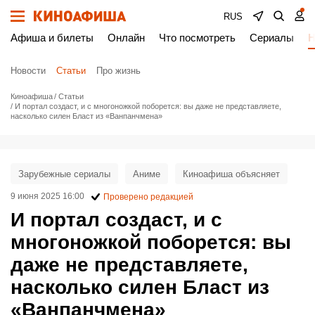
RUS
Афиша и билеты
Онлайн
Что посмотреть
Сериалы
Н
Новости
Статьи
Про жизнь
Киноафиша
Статьи
И портал создаст, и с многоножкой поборется: вы даже не представляете,
насколько силен Бласт из «Ванпанчмена»
Зарубежные сериалы
Аниме
Киноафиша объясняет
9 июня 2025 16:00
Проверено редакцией
И портал создаст, и с
многоножкой поборется: вы
даже не представляете,
насколько силен Бласт из
«Ванпанчмена»