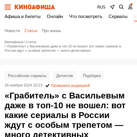
RUS
Афиша и билеты
Онлайн
Что посмотреть
Сериалы
Н
Новости
Статьи
Про жизнь
Киноафиша
Статьи
«Грабитель» с Васильевым даже в топ-10 не вошел: вот какие сериалы в
России ждут с особым трепетом — много детективных
Российские сериалы
Детектив
Подборка
26 ноября 2024 10:23
Проверено редакцией
«Грабитель» с Васильевым
даже в топ-10 не вошел: вот
какие сериалы в России
ждут с особым трепетом —
много детективных