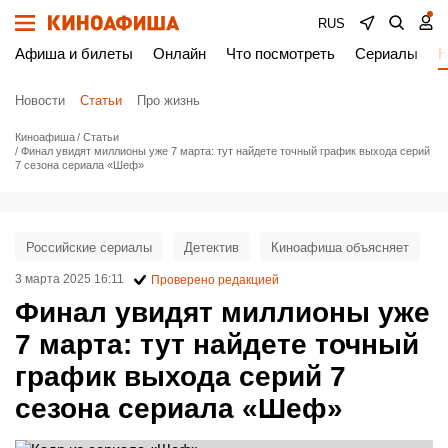
RUS
Афиша и билеты
Онлайн
Что посмотреть
Сериалы
Н
Новости
Статьи
Про жизнь
Киноафиша
Статьи
Финал увидят миллионы уже 7 марта: тут найдете точный график выхода серий
7 сезона сериала «Шеф»
Российские сериалы
Детектив
Киноафиша объясняет
3 марта 2025 16:11
Проверено редакцией
Финал увидят миллионы уже
7 марта: тут найдете точный
график выхода серий 7
сезона сериала «Шеф»