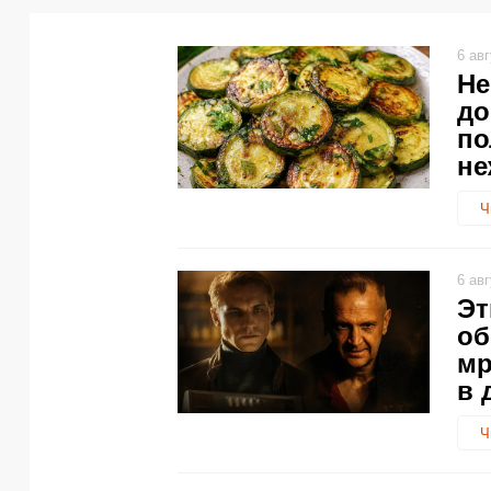
6 ав
Не
до
по
не
Ч
6 ав
Эт
об
мр
в 
Ч